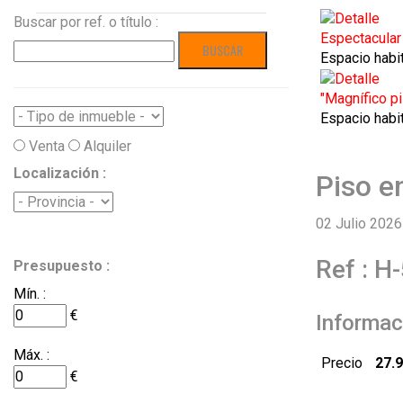
Buscar por ref. o título :
Espectacul
Espacio habi
"Magnífico 
Espacio habi
Venta
Alquiler
Localización :
Piso e
02 Julio 2026
Ref : H
Presupuesto :
Mín. :
€
Informaci
Máx. :
Precio
27.9
€