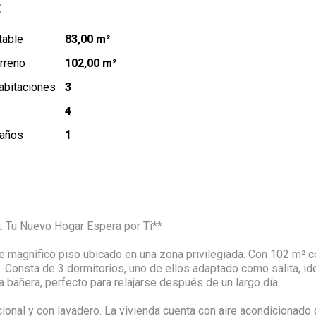
:
table
83,00 m²
rreno
102,00 m²
abitaciones
3
4
baños
1
: Tu Nuevo Hogar Espera por Ti**
 magnífico piso ubicado en una zona privilegiada. Con 102 m² co
. Consta de 3 dormitorios, uno de ellos adaptado como salita, i
a bañera, perfecto para relajarse después de un largo día.
ional y con lavadero. La vivienda cuenta con aire acondicionado q