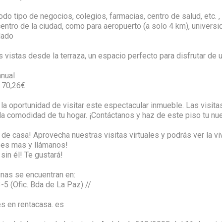
do tipo de negocios, colegios, farmacias, centro de salud, etc. ,
centro de la ciudad, como para aeropuerto (a solo 4 km), universi
lado
s vistas desde la terraza, un espacio perfecto para disfrutar de 
anual
70,26€
 la oportunidad de visitar este espectacular inmueble. Las visit
la comodidad de tu hogar. ¡Contáctanos y haz de este piso tu nu
de casa! Aprovecha nuestras visitas virtuales y podrás ver la vi
ses mas y llámanos!
sin él! Te gustará!
inas se encuentran en:
-5 (Ofic. Bda de La Paz) //
s en rentacasa. es